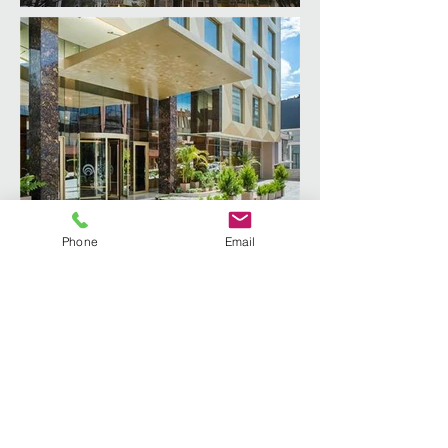
Phone
Email
TRAYECTORIA
COLOMBIA
ECUADOR
PANAMÁ
R. DOMINICANA