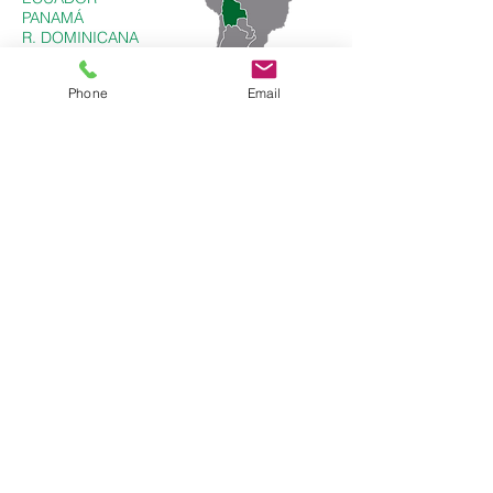
PANAMÁ
R. DOMINICANA
BOLIVIA
ARUBA
Phone
Email
COLOMBIA
Calle 134 Bis No. 45 A - 34
Bogotá - Colombia
ventas@amp.com.co
PBX: +(57
1) 258 0014
Cel.: +(57)
315 631 7512
UNITED STATES
1001 Brickell Bay DR Ste 2700
Miami - Florida