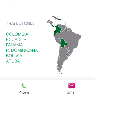
TRAYECTORIA
COLOMBIA
ECUADOR
PANAMÁ
R. DOMINICANA
BOLIVIA
ARUBA
Phone
Email
COLOMBIA
Calle 134 Bis No. 45 A - 34
Bogotá - Colombia
ventas@amp.com.co
PBX: +(57
1) 258 0014